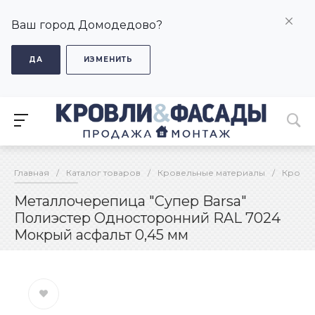
Ваш город Домодедово?
ДА
ИЗМЕНИТЬ
Главная
/
Каталог товаров
/
Кровельные материалы
/
Кровел
Металлочерепица "Супер Barsa"
Полиэстер Односторонний RAL 7024
Мокрый асфальт 0,45 мм