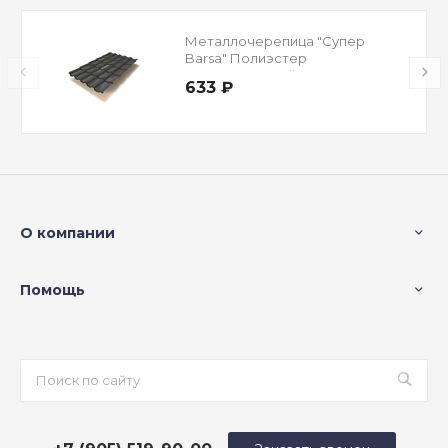
Металлочерепица "Супер
Barsa" Полиэстер
Односторонний RAL 7024
633 ₽
Мокрый асфальт 0,45 мм
О компании
Помощь