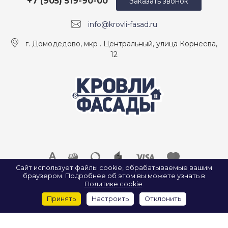
+7 (905) 519-90-00
Заказать звонок
info@krovli-fasad.ru
г. Домодедово, мкр . Центральный, улица Корнеева,
12
Сайт использует файлы cookie, обрабатываемые вашим
браузером. Подробнее об этом вы можете узнать в
© 2026 ООО «КРОВЛИ И ФАСАДЫ», Все права защищены.
Политике cookie
.
ИП Найда А. А. ИНН: 500907922547
Принять
Настроить
Отклонить