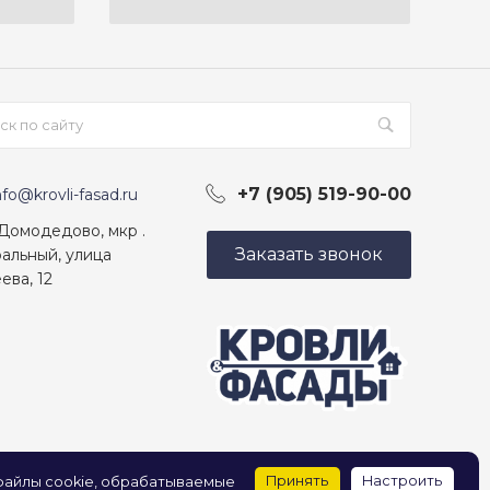
+7 (905) 519-90-00
nfo@krovli-fasad.ru
 Домодедово, мкр .
Заказать звонок
альный, улица
ева, 12
Принять
Настроить
 файлы cookie, обрабатываемые