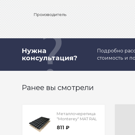
Производитель
Нужна
Подробно расс
консультация?
стоимость и 
Ранее вы смотрели
Металлочерепица
"Monterey" MAT RAL
9005 Сигнально-
811 ₽
черный 0,5 мм