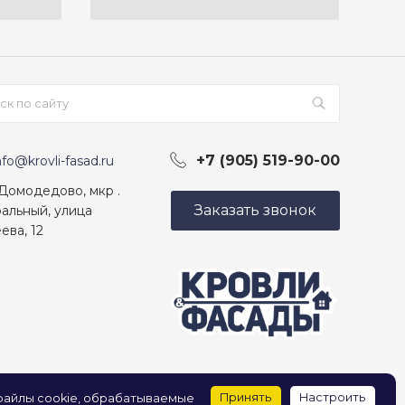
+7 (905) 519-90-00
nfo@krovli-fasad.ru
 Домодедово, мкр .
Заказать звонок
альный, улица
ева, 12
Принять
Настроить
 файлы cookie, обрабатываемые