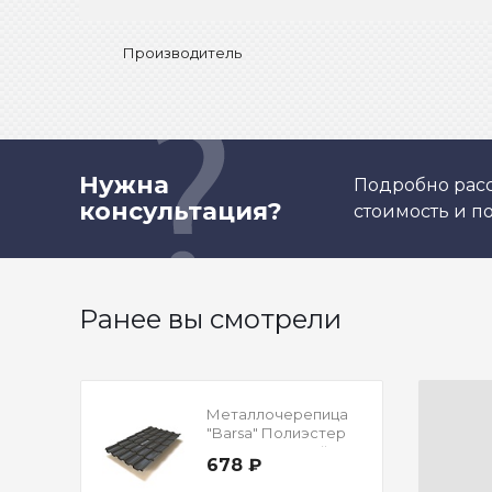
Производитель
Нужна
Подробно расс
консультация?
стоимость и 
Ранее вы смотрели
Металлочерепица
"Barsa" Полиэстер
Односторонний RAL
678 ₽
7024 Мокрый
асфальт 0,5 мм