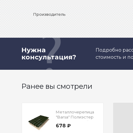
Производитель
Нужна
Подробно расс
консультация?
стоимость и 
Ранее вы смотрели
Металлочерепица
"Barsa" Полиэстер
Односторонний RAL
678 ₽
6005 Зеленый мох
0,5 мм