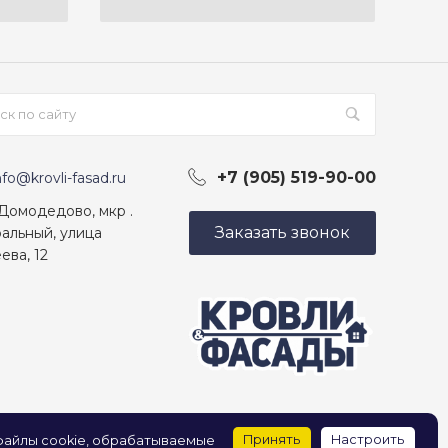
+7 (905) 519-90-00
nfo@krovli-fasad.ru
 Домодедово, мкр .
Заказать звонок
альный, улица
ева, 12
Принять
Настроить
 файлы cookie, обрабатываемые