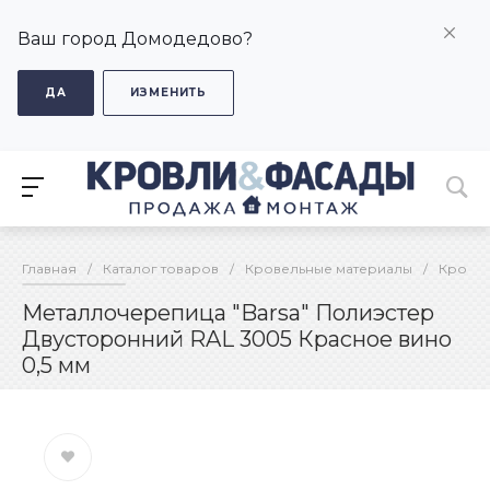
Ваш город Домодедово?
ДА
ИЗМЕНИТЬ
Главная
/
Каталог товаров
/
Кровельные материалы
/
Кровел
Металлочерепица "Barsa" Полиэстер
Двусторонний RAL 3005 Красное вино
0,5 мм