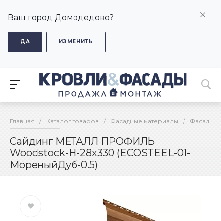
Ваш город Домодедово?
ДА
ИЗМЕНИТЬ
Главная
/
Каталог товаров
/
Фасадные материалы
/
Фасадные
Сайдинг МЕТАЛЛ ПРОФИЛЬ
Woodstock-Н-28х330 (ECOSTEEL-01-
МореныйДуб-0.5)