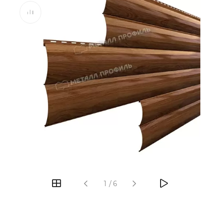
1
/
6