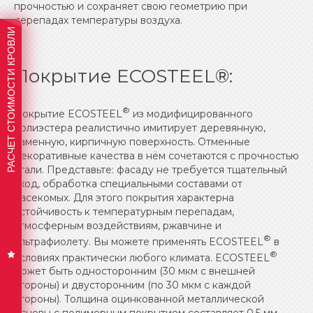
прочностью и сохраняет свою геометрию при
перепадах температуры воздуха.
РАСЧЕТ СТОИМОСТИ КРОВЛИ
Покрытие ECOSTEEL®:
®
Покрытие ECOSTEEL
из модифицированного
полиэстера реалистично имитирует деревянную,
каменную, кирпичную поверхность. Отменные
декоративные качества в нём сочетаются с прочностью
стали. Представьте: фасаду не требуется тщательный
уход, обработка специальными составами от
насекомых. Для этого покрытия характерна
устойчивость к температурным перепадам,
атмосферным воздействиям, ржавчине и
®
ультрафиолету. Вы можете применять ECOSTEEL
в
®
условиях практически любого климата. ECOSTEEL
может быть односторонним (30 мкм с внешней
стороны) и двусторонним (по 30 мкм с каждой
стороны). Толщина оцинкованной металлической